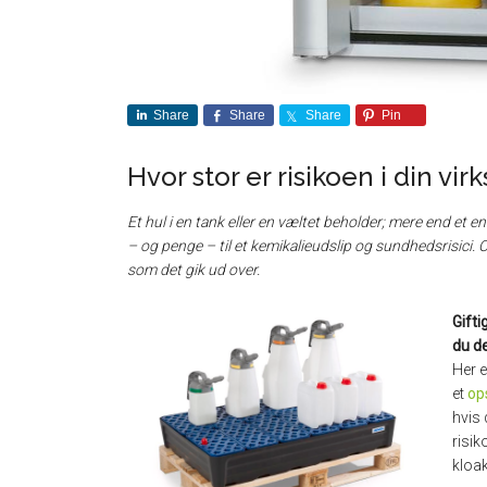
Share
Share
Share
Pin
Hvor stor er risikoen i din v
Et hul i en tank eller en væltet beholder; mere end et en
– og penge – til et kemikalieudslip og sundhedsrisici. 
som det gik ud over.
Gift
du d
Her e
et
op
hvis 
risik
kloak