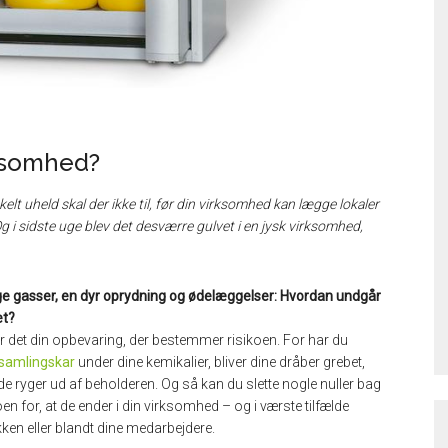
irksomhed?
kelt uheld skal der ikke til, før din virksomhed kan lægge lokaler
Og i sidste uge blev det desværre gulvet i en jysk virksomhed,
ige gasser, en dyr oprydning og ødelæggelser: Hvordan undgår
et?
r det din opbevaring, der bestemmer risikoen. For har du
samlingskar
under dine kemikalier, bliver dine dråber grebet,
de ryger ud af beholderen. Og så kan du slette nogle nuller bag
oen for, at de ender i din virksomhed – og i værste tilfælde
ken eller blandt dine medarbejdere.