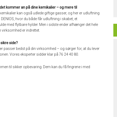
det kommer an på dine kemikalier – og mere til
kemikalier kan også udlede giftige gasser, og her er udluftning
 DENIOS, hvor du både får udluftning i skabet, et
ulde med flytbare hylder. Men i sidste ender afhænger det hele
 virksomhed er indrettet.
 sikre side?
 der passer bedst på din virksomhed – og sørger for, at du lever
lefonen. Vores eksperter sidder klar på 76 24 40 80.
ammen til sikker opbevaring. Dem kan du få fingrene i med