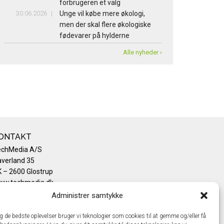
forbrugeren et valg
30.06.2026
Unge vil købe mere økologi,
men der skal flere økologiske
fødevarer på hylderne
Alle nyheder ›
ONTAKT
echMedia A/S
verland 35
 – 2600 Glostrup
ww.techmedia.dk
lefon: +45 43 24 26 28
Administrer samtykke
mail:
info@techmedia.dk
ivatlivspolitik
ig de bedste oplevelser bruger vi teknologier som cookies til at gemme og/eller få