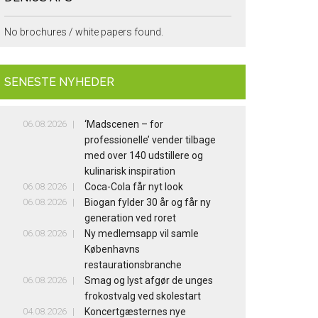
No brochures / white papers found.
SENESTE NYHEDER
06.08.2026
‘Madscenen – for
professionelle’ vender tilbage
med over 140 udstillere og
kulinarisk inspiration
06.08.2026
Coca-Cola får nyt look
06.08.2026
Biogan fylder 30 år og får ny
generation ved roret
06.08.2026
Ny medlemsapp vil samle
Københavns
restaurationsbranche
06.08.2026
Smag og lyst afgør de unges
frokostvalg ved skolestart
04.08.2026
Koncertgæsternes nye