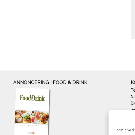
ANNONCERING I FOOD & DRINK
K
T
Na
DK
w
Te
E-
Pr
For at give d