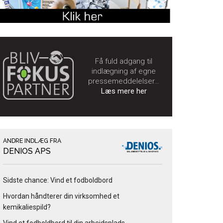
Få fuld adgang til
indlægning af egne
pressemeddelelser…
Læs mere her
ANDRE INDLÆG FRA
DENIOS APS
Sidste chance: Vind et fodboldbord
Hvordan håndterer din virksomhed et
kemikaliespild?