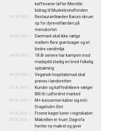
kaffevaner løfter Merrilds
bidrag til Muskelsvindfonden
04.08.2026
Restaurantkæden Banzo skruer
op for dyrevelfærden på
menukortet
04.08.2026
Danmark skal ikke vælge
mellem flere grøntsager og et
bedre vandmiljø
04.08.2026
18 år senere har kampen mod
madspild stadig en bred folkelig
opbakning
04.08.2026
Vegansk hospitalsmad skal
prøves i landsretten
30.06.2026
Kunder og kaffedrikkere vælger
BKI til i udfordret marked
30.06.2026
M+-koncernen køber sig ind i
Dragsholm Slot
30.06.2026
Frosne kager luner i regnskabet
30.06.2026
Makrellen er truet: Dagrofa
henter ny makrel og giver