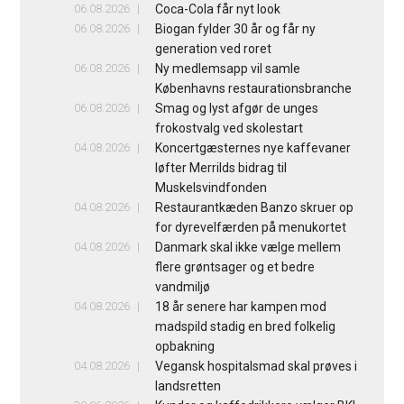
06.08.2026
Coca-Cola får nyt look
06.08.2026
Biogan fylder 30 år og får ny
generation ved roret
06.08.2026
Ny medlemsapp vil samle
Københavns restaurationsbranche
06.08.2026
Smag og lyst afgør de unges
frokostvalg ved skolestart
04.08.2026
Koncertgæsternes nye kaffevaner
løfter Merrilds bidrag til
Muskelsvindfonden
04.08.2026
Restaurantkæden Banzo skruer op
for dyrevelfærden på menukortet
04.08.2026
Danmark skal ikke vælge mellem
flere grøntsager og et bedre
vandmiljø
04.08.2026
18 år senere har kampen mod
madspild stadig en bred folkelig
opbakning
04.08.2026
Vegansk hospitalsmad skal prøves i
landsretten