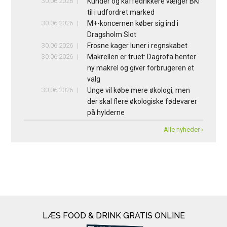
30.06.2026
Kunder og kaffedrikkere vælger BKI
til i udfordret marked
30.06.2026
M+-koncernen køber sig ind i
Dragsholm Slot
30.06.2026
Frosne kager luner i regnskabet
30.06.2026
Makrellen er truet: Dagrofa henter
ny makrel og giver forbrugeren et
valg
30.06.2026
Unge vil købe mere økologi, men
der skal flere økologiske fødevarer
på hylderne
Alle nyheder ›
LÆS FOOD & DRINK GRATIS ONLINE