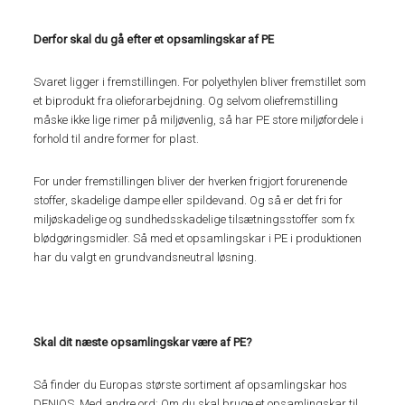
Derfor skal du gå efter et opsamlingskar af PE
Svaret ligger i fremstillingen. For polyethylen bliver fremstillet som
et biprodukt fra olieforarbejdning. Og selvom oliefremstilling
måske ikke lige rimer på miljøvenlig, så har PE store miljøfordele i
forhold til andre former for plast.
For under fremstillingen bliver der hverken frigjort forurenende
stoffer, skadelige dampe eller spildevand. Og så er det fri for
miljøskadelige og sundhedsskadelige tilsætningsstoffer som fx
blødgøringsmidler. Så med et opsamlingskar i PE i produktionen
har du valgt en grundvandsneutral løsning.
Skal dit næste opsamlingskar være af PE?
Så finder du Europas største sortiment af opsamlingskar hos
DENIOS. Med andre ord: Om du skal bruge et opsamlingskar til