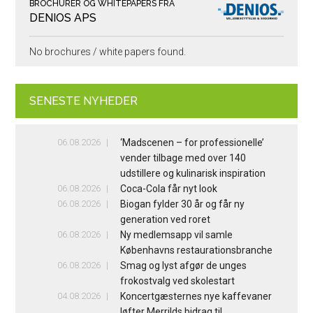
BROCHURER OG WHITEPAPERS FRA
DENIOS APS
No brochures / white papers found.
SENESTE NYHEDER
06.08.2026
‘Madscenen – for professionelle’
vender tilbage med over 140
udstillere og kulinarisk inspiration
06.08.2026
Coca-Cola får nyt look
06.08.2026
Biogan fylder 30 år og får ny
generation ved roret
06.08.2026
Ny medlemsapp vil samle
Københavns restaurationsbranche
06.08.2026
Smag og lyst afgør de unges
frokostvalg ved skolestart
04.08.2026
Koncertgæsternes nye kaffevaner
løfter Merrilds bidrag til