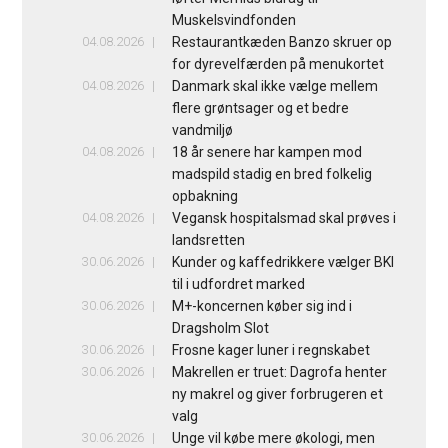
Muskelsvindfonden
04.08.2026
Restaurantkæden Banzo skruer op
for dyrevelfærden på menukortet
04.08.2026
Danmark skal ikke vælge mellem
flere grøntsager og et bedre
vandmiljø
04.08.2026
18 år senere har kampen mod
madspild stadig en bred folkelig
opbakning
04.08.2026
Vegansk hospitalsmad skal prøves i
landsretten
30.06.2026
Kunder og kaffedrikkere vælger BKI
til i udfordret marked
30.06.2026
M+-koncernen køber sig ind i
Dragsholm Slot
30.06.2026
Frosne kager luner i regnskabet
30.06.2026
Makrellen er truet: Dagrofa henter
ny makrel og giver forbrugeren et
valg
30.06.2026
Unge vil købe mere økologi, men