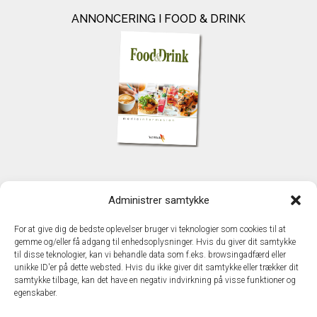
ANNONCERING I FOOD & DRINK
KONTAKT
Administrer samtykke
TechMedia A/S
Naverland 35
For at give dig de bedste oplevelser bruger vi teknologier som cookies til at
DK – 2600 Glostrup
gemme og/eller få adgang til enhedsoplysninger. Hvis du giver dit samtykke
www.techmedia.dk
til disse teknologier, kan vi behandle data som f.eks. browsingadfærd eller
Telefon: +45 43 24 26 28
unikke ID'er på dette websted. Hvis du ikke giver dit samtykke eller trækker dit
samtykke tilbage, kan det have en negativ indvirkning på visse funktioner og
E-mail:
info@techmedia.dk
egenskaber.
Privatlivspolitik
Cookiepolitik