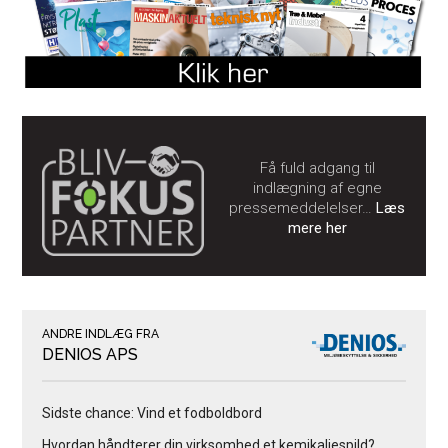
Få fuld adgang til
indlægning af egne
pressemeddelelser…
Læs
mere her
ANDRE INDLÆG FRA
DENIOS APS
Sidste chance: Vind et fodboldbord
Hvordan håndterer din virksomhed et kemikaliespild?