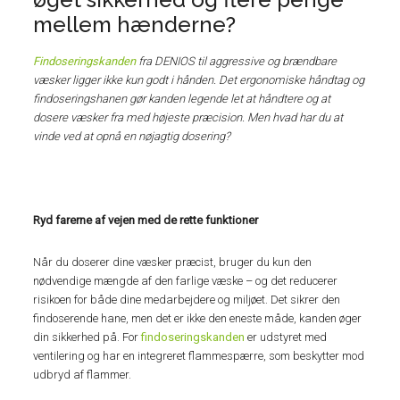
mellem hænderne?
Findoseringskanden
fra DENIOS til aggressive og brændbare
væsker ligger ikke kun godt i hånden. Det ergonomiske håndtag og
findoseringshanen gør kanden legende let at håndtere og at
dosere væsker fra med højeste præcision. Men hvad har du at
vinde ved at opnå en nøjagtig dosering?
Ryd farerne af vejen med de rette funktioner
Når du doserer dine væsker præcist, bruger du kun den
nødvendige mængde af den farlige væske – og det reducerer
risikoen for både dine medarbejdere og miljøet. Det sikrer den
findoserende hane, men det er ikke den eneste måde, kanden øger
din sikkerhed på. For
findoseringskanden
er udstyret med
ventilering og har en integreret flammespærre, som beskytter mod
udbryd af flammer.