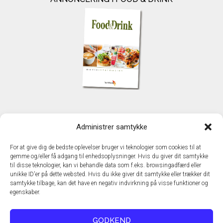
KONTAKT
Administrer samtykke
TechMedia A/S
Naverland 35
For at give dig de bedste oplevelser bruger vi teknologier som cookies til at
DK – 2600 Glostrup
gemme og/eller få adgang til enhedsoplysninger. Hvis du giver dit samtykke
www.techmedia.dk
til disse teknologier, kan vi behandle data som f.eks. browsingadfærd eller
Telefon: +45 43 24 26 28
unikke ID'er på dette websted. Hvis du ikke giver dit samtykke eller trækker dit
samtykke tilbage, kan det have en negativ indvirkning på visse funktioner og
E-mail:
info@techmedia.dk
egenskaber.
Privatlivspolitik
Cookiepolitik
GODKEND