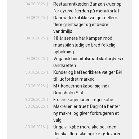
04.08.2026
Restaurantkæden Banzo skruer op
for dyrevelfærden på menukortet
04.08.2026
Danmark skal ikke vælge mellem
flere grøntsager og et bedre
vandmiljø
04.08.2026
18 år senere har kampen mod
madspild stadig en bred folkelig
opbakning
04.08.2026
Vegansk hospitalsmad skal prøves i
landsretten
30.06.2026
Kunder og kaffedrikkere vælger BKI
til i udfordret marked
30.06.2026
M+-koncernen køber sig ind i
Dragsholm Slot
30.06.2026
Frosne kager luner i regnskabet
30.06.2026
Makrellen er truet: Dagrofa henter
ny makrel og giver forbrugeren et
valg
30.06.2026
Unge vil købe mere økologi, men
der skal flere økologiske fødevarer