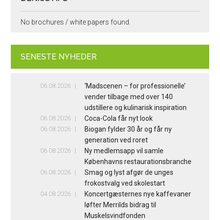
No brochures / white papers found.
SENESTE NYHEDER
06.08.2026
‘Madscenen – for professionelle’
vender tilbage med over 140
udstillere og kulinarisk inspiration
06.08.2026
Coca-Cola får nyt look
06.08.2026
Biogan fylder 30 år og får ny
generation ved roret
06.08.2026
Ny medlemsapp vil samle
Københavns restaurationsbranche
06.08.2026
Smag og lyst afgør de unges
frokostvalg ved skolestart
04.08.2026
Koncertgæsternes nye kaffevaner
løfter Merrilds bidrag til
Muskelsvindfonden