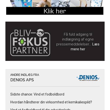
Få fuld adgang til
indlægning af egne
pressemeddelelser…
Læs
mere her
ANDRE INDLÆG FRA
DENIOS APS
Sidste chance: Vind et fodboldbord
Hvordan håndterer din virksomhed et kemikaliespild?