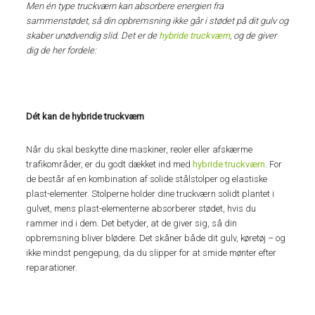
Men én type truckværn kan absorbere energien fra
sammenstødet, så din opbremsning ikke går i stødet på dit gulv og
skaber unødvendig slid. Det er de
hybride truckværn
, og de giver
dig de her fordele:
Dét kan de hybride truckværn
Når du skal beskytte dine maskiner, reoler eller afskærme
trafikområder, er du godt dækket ind med
hybride truckværn
. For
de består af en kombination af solide stålstolper og elastiske
plast-elementer. Stolperne holder dine truckværn solidt plantet i
gulvet, mens plast-elementerne absorberer stødet, hvis du
rammer ind i dem. Det betyder, at de giver sig, så din
opbremsning bliver blødere. Det skåner både dit gulv, køretøj – og
ikke mindst pengepung, da du slipper for at smide mønter efter
reparationer.