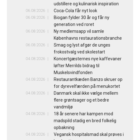
udstillere og kulinarisk inspiration
06.08.2026
Coca-Cola får nyt look
06.08.2026
Biogan fylder 30 år og får ny
generation ved roret
06.08.2026
Ny medlemsapp vil samle
Københavns restaurationsbranche
06.08.2026
Smag og lyst afgør de unges
frokostvalg ved skolestart
04.08.2026
Koncertgæsternes nye kaffevaner
løfter Merrilds bidrag til
Muskelsvindfonden
04.08.2026
Restaurantkæden Banzo skruer op
for dyrevelfærden på menukortet
04.08.2026
Danmark skal ikke vælge mellem
flere grøntsager og et bedre
vandmiljø
04.08.2026
18 år senere har kampen mod
madspild stadig en bred folkelig
opbakning
04.08.2026
Vegansk hospitalsmad skal prøves i