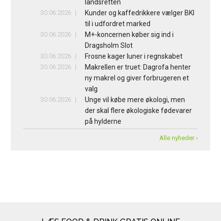
landsretten
30.06.2026
Kunder og kaffedrikkere vælger BKI
til i udfordret marked
30.06.2026
M+-koncernen køber sig ind i
Dragsholm Slot
30.06.2026
Frosne kager luner i regnskabet
30.06.2026
Makrellen er truet: Dagrofa henter
ny makrel og giver forbrugeren et
valg
30.06.2026
Unge vil købe mere økologi, men
der skal flere økologiske fødevarer
på hylderne
Alle nyheder ›