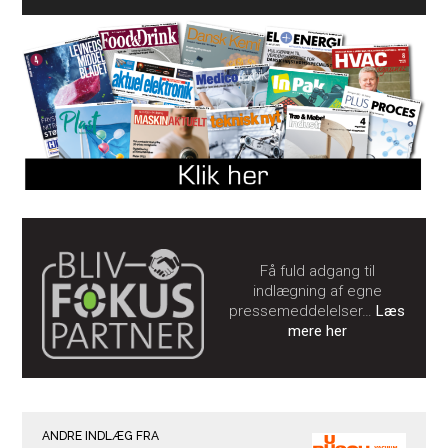
Få fuld adgang til
indlægning af egne
pressemeddelelser…
Læs
mere her
ANDRE INDLÆG FRA