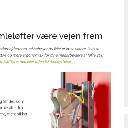
omleløfter være vejen frem
medarbejderteam, så behøver du ikke at læse videre. Hvis du
tivt og mere ergonomisk for dine medarbejdere at løfte 200
mleløftere med eller uden EX-beskyttelse
.
og tønder, som
omleløfter fra
re, mere sikker