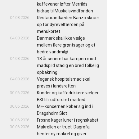
kaffevaner løfter Merrilds
bidrag til Muskelsvindfonden
04.08.2026
Restaurantkæden Banzo skruer
op for dyrevelfærden på
menukortet
04.08.2026
Danmark skal ikke vælge
mellem flere grøntsager og et
bedre vandmiljø
04.08.2026
18 år senere har kampen mod
madspild stadig en bred folkelig
opbakning
04.08.2026
Vegansk hospitalsmad skal
prøves i landsretten
30.06.2026
Kunder og kaffedrikkere vælger
BKI til i udfordret marked
30.06.2026
M+-koncernen køber sig ind i
Dragsholm Slot
30.06.2026
Frosne kager luner i regnskabet
30.06.2026
Makrellen er truet: Dagrofa
henter ny makrel og giver