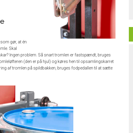
re
, som gør, at én
omle. Skal
skar? Ingen problem. Så snart tromlen er fastspændt, bruges
 tromleløfteren (den er på hjul) og køres hen til opsamlingskarret
ering af tromlen på spildbakken, bruges fodpedallen til at sætte