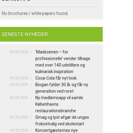
No brochures / white papers found.
SENESTE NYHEDER
06.08.2026
‘Madscenen – for
professionelle’ vender tilbage
med over 140 udstillere og
kulinarisk inspiration
06.08.2026
Coca-Cola får nyt look
06.08.2026
Biogan fylder 30 år og får ny
generation ved roret
06.08.2026
Ny medlemsapp vil samle
Københavns
restaurationsbranche
06.08.2026
Smag og lyst afgør de unges
frokostvalg ved skolestart
04.08.2026
Koncertgæsternes nye