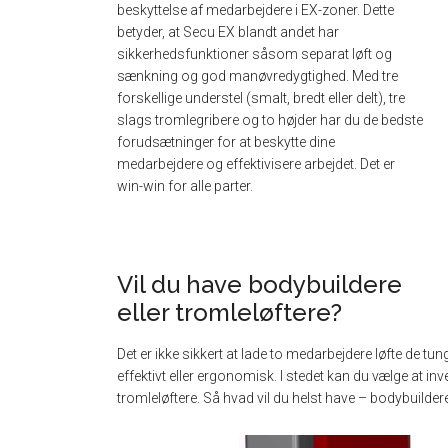
beskyttelse af medarbejdere i EX-zoner. Dette
betyder, at Secu EX blandt andet har
sikkerhedsfunktioner såsom separat løft og
sænkning og god manøvredygtighed. Med tre
forskellige understel (smalt, bredt eller delt), tre
slags tromlegribere og to højder har du de bedste
forudsætninger for at beskytte dine
medarbejdere og effektivisere arbejdet. Det er
win-win for alle parter.
Vil du have bodybuildere
eller tromleløftere?
Det er ikke sikkert at lade to medarbejdere løfte de tun
effektivt eller ergonomisk. I stedet kan du vælge at inve
tromleløftere. Så hvad vil du helst have – bodybuildere