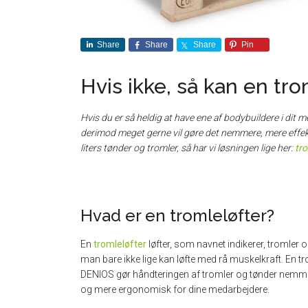
Share
Share
Share
Pin
Hvis ikke, så kan en tr
Hvis du er så heldig at have ene af bodybuildere i dit 
derimod meget gerne vil gøre det nemmere, mere effek
liters tønder og tromler, så har vi løsningen lige her:
tro
Hvad er en tromleløfter?
En
tromleløfter
løfter, som navnet indikerer, tromler 
man bare ikke lige kan løfte med rå muskelkraft. En tr
DENIOS gør håndteringen af tromler og tønder nemme
og mere ergonomisk for dine medarbejdere.