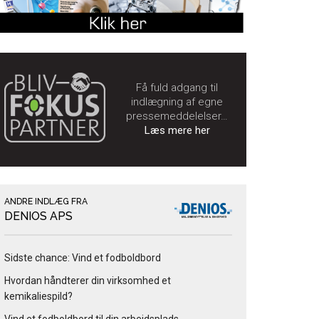
Få fuld adgang til
indlægning af egne
pressemeddelelser…
Læs mere her
ANDRE INDLÆG FRA
DENIOS APS
Sidste chance: Vind et fodboldbord
Hvordan håndterer din virksomhed et
kemikaliespild?