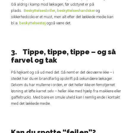
Gå aldrig i kamp mod lækagen, før udstyret er på
plads.
Beskyttelsesbriller
,
beskyttelseshandsker
og
sikkerhedssko er et must, men alt efter det lækkede medie kan
bl.a.
beskyttelsestøj
også være det.
3. Tippe, tippe, tippe – og så
farvel og tak
På højkant og så ud med det. Så nemt er det desværre ikke – i
stedet har du en brandfarlig opskrift på sekundære lækager.
Selvom du har mullerne i orden, er det heller ikke en femstjernet
løsning at løfte karret selv – heller ikke med hjælp fra makkere eller
gaffeltrucks. Med bare en smule uheld kan I nemlig ende i kontakt
med det lækkede medie.
Kan du spotte “fejlen”?