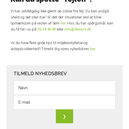
Vi har selvfølgelig ikke glemt de sidste fire fejl. Du kan undgå
uheld og det-sker-bar’-ik’-det-der-situationer ved at blive
opmærksom på resten af dem
her
. Hvis du har spørgsmål, kan
du få fat i os på
76 24 40 80
eller
info@denios.dk
.
Vil du have flere gode tips til miljøbeskyttelse og
arbejdssikkerhed? Tilmeld dig vores nyhedsbrev
her
.
TILMELD NYHEDSBREV