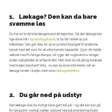
1. Lækage? Den kan da bare
svømme løs
Du har en to-do-liste længere end dit højre ben. Så den lækage kan
lige dase lidt i
opsamlingskarret
, til du får tanket op på
tidkontoen. Den går ikke, for du er juridisk forpligtet til at tømme
karret med det vuns for at sikre karrets kapacitet. Og er dit medie
væbnet med fx farlige dampe, så ryger der nogle ekstra streger
under vigtigheden af at fjerne den. Men skal du så gå og holde øje
med baljen konstant? Niks, nu kan du blive informeret, når en
lækage lander i baljen med vores
lækagedetektor
.
2. Du går ned på udstyr
Den lækage skal du hurtigt have gjort kål på – og det kan kun gå
for langsomt. Hurtigt sakker udstyret ned på prioriteringslisten.