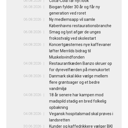
06.08.2026
Coca-Cola får nyt look
06.08.2026
Biogan fylder 30 år og får ny
generation ved roret
06.08.2026
Ny medlemsapp vil samle
Københavns restaurationsbranche
06.08.2026
Smag og lyst afgør de unges
frokostvalg ved skolestart
04.08.2026
Koncertgæsternes nye kaffevaner
løfter Merrilds bidrag til
Muskelsvindfonden
04.08.2026
Restaurantkæden Banzo skruer op
for dyrevelfærden på menukortet
04.08.2026
Danmark skal ikke vælge mellem
flere grøntsager og et bedre
vandmiljø
04.08.2026
18 år senere har kampen mod
madspild stadig en bred folkelig
opbakning
04.08.2026
Vegansk hospitalsmad skal prøves i
landsretten
30.06.2026
Kunder og kaffedrikkere vælger BKI