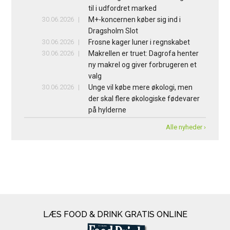
til i udfordret marked
30.06.2026
M+-koncernen køber sig ind i
Dragsholm Slot
30.06.2026
Frosne kager luner i regnskabet
30.06.2026
Makrellen er truet: Dagrofa henter
ny makrel og giver forbrugeren et
valg
30.06.2026
Unge vil købe mere økologi, men
der skal flere økologiske fødevarer
på hylderne
Alle nyheder ›
LÆS FOOD & DRINK GRATIS ONLINE